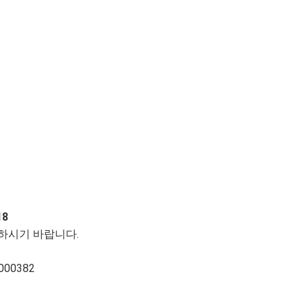
투자정보
카탈로그
홍보영상
D.C. Line
소개
통합경
C.C. Line
보유현황
윤리경
인증현황
환경활
18
하시기 바랍니다.
8000382