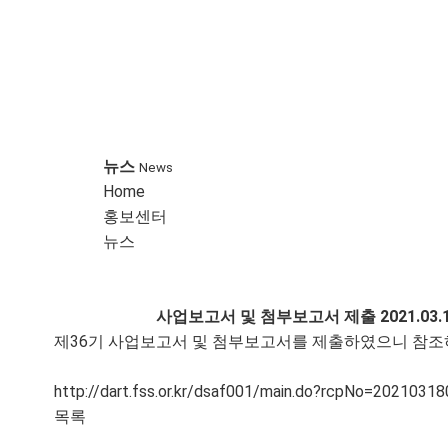
뉴스
CI 소개
뉴스
News
Home
홍보센터
개요
이차전지
뉴스
인사말
자동차
연혁
알루미늄 포일
사업보고서 및 첨부보고서 제출
2021.03.
조직도
전기전자 부품
제36기 사업보고서 및 첨부보고서를 제출하였으니 참조
협력사
건설재
http://dart.fss.or.kr/dsaf001/main.do?rcpNo=2021031
오시는 길
PP CAP
목록
철도