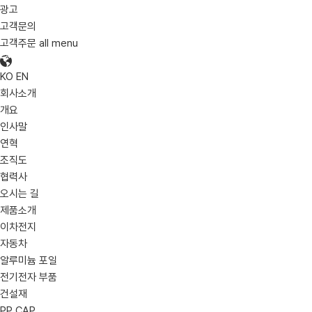
광고
고객문의
고객주문
all menu
KO
EN
회사소개
개요
인사말
연혁
조직도
협력사
오시는 길
제품소개
이차전지
자동차
알루미늄 포일
전기전자 부품
건설재
PP CAP