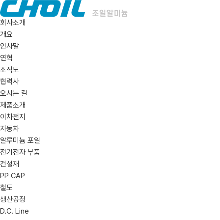
회사소개
개요
인사말
연혁
조직도
협력사
오시는 길
제품소개
이차전지
자동차
알루미늄 포일
전기전자 부품
건설재
PP CAP
철도
생산공정
D.C. Line