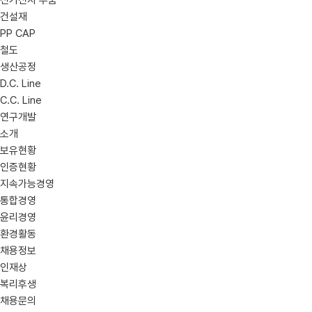
전기전자 부품
건설재
PP CAP
철도
생산공정
D.C. Line
C.C. Line
연구개발
소개
보유현황
인증현황
지속가능경영
통합경영
윤리경영
환경활동
채용정보
인재상
복리후생
채용문의