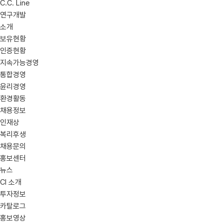
C.C. Line
연구개발
소개
보유현황
인증현황
지속가능경영
통합경영
윤리경영
환경활동
채용정보
인재상
복리후생
채용문의
홍보센터
뉴스
CI 소개
투자정보
카탈로그
홍보영상