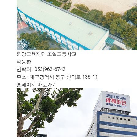
협력사
건설재
오시는 길
PP CAP
철도
윤당교육재단 조일고등학교
박동환
연락처 : 053)962-6742
주소 : 대구광역시 동구 신덕로 136-11
홈페이지 바로가기