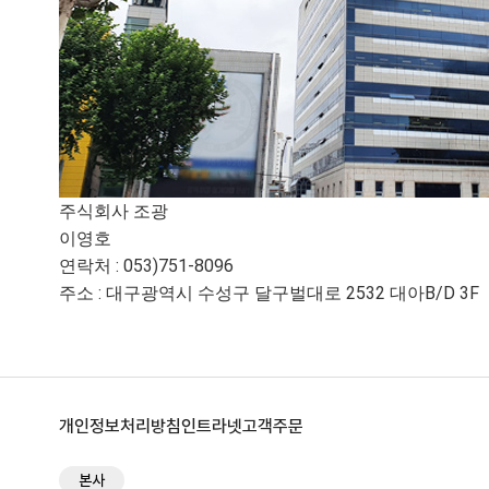
주식회사 조광
이영호
연락처 : 053)751-8096
주소 : 대구광역시 수성구 달구벌대로 2532 대아B/D 3F
개인정보처리방침
인트라넷
고객주문
본사