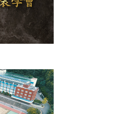
D.C. Line
소개
통합경
C.C. Line
보유현황
윤리경
인증현황
환경활