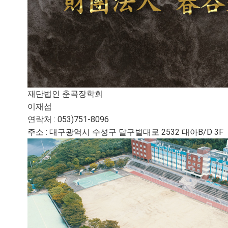
재단법인 춘곡장학회
이재섭
연락처 : 053)751-8096
주소 : 대구광역시 수성구 달구벌대로 2532 대아B/D 3F
개요
이차전지
인사말
자동차
연혁
알루미늄 포일
조직도
전기전자 부품