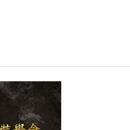
인사말
연혁
조직도
협력