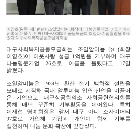
이영호(왼쪽 세 번째) 조일알미늄 회장이 나눔명문기업 가입식에서
신홍식(왼쪽 두 번째) 대구사회복지공동모금회 회장과 기념촬영을 하고
있다. 대구사회복지공동모금회 제공
대구사회복지공동모금회는 조일알미늄㈜(회장
이영호)이 이웃사랑 성금 1억원을 기부하며 대구
나눔명문기업 26호로 이름을 올렸다고 17일
밝혔다.
조일알미늄은 1934년 환산 전기 백화점 설립을
모태로 시작해 국내 알루미늄 압연 산업을 이끌어
온 기업으로, 대구상공회의소 사회공헌협의회를
통해 매년 꾸준히 기부활동을 이어왔다. 특히
이재섭 명예회장은 앞서 대구 아너 소사이어티
97호로 가입해 기업과 개인이 함께 기부를
실천하며 나눔 문화 확산에 앞장섰다.